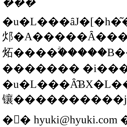
���
�u�L���ȃJ�[�h�͂
邩�A�����Ȃ���
炻����ؖ�����B
������� �i��
�u�L���Ȃ̂ɃX�L�
镶����������j