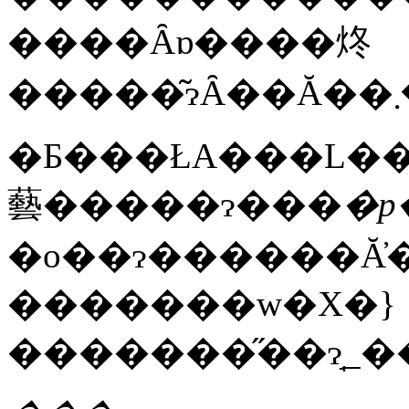
����Ȃɒ����炵
�Ƃ���ŁA���L��
藝�����ɂ���
�p
�o��ɂ������Ă̓
�������w�X�}