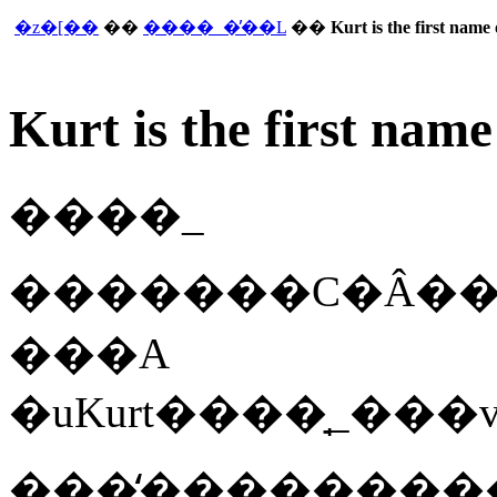
�z�[��
��
����_�̓��L
��
Kurt is the first name 
Kurt is the first name
����_
�������C�Â��
���A
�uKurt����̘_���
����̒�����������߁A�Z���ăs���b�Ƃ����G�C�v�����t�[