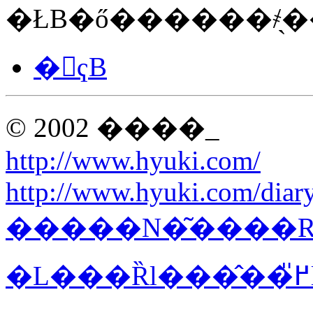
�ŁB�ő������҂̖�
�𓚕ҁB
© 2002 ����_
http://www.hyuki.com/
http://www.hyuki.com/diary
�����N�͂����R�