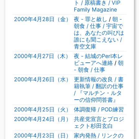
ト / 原稿書き / VIP
Family Magazine
2000年4月28日（金）
夜 - 罪と赦し
/
朝 -
朝食 / 仕事 / 宇宙で
は、あなたの叫びは
誰にも聞こえない /
青空文庫
2000年4月27日（木）
夜 - 結城のPerl本レ
ビューアへ連絡
/
朝
- 朝食 / 仕事
2000年4月26日（水）
更新情報の改良 / 書
籍執筆 / 翻訳の仕事
/ 『マルチン・ルタ
ーの信仰問答書』
2000年4月25日（火）
体調復帰 / POD練習
2000年4月24日（月）
共産党宣言とプロジ
ェクト杉田玄白
2000年4月23日（日）
家内発熱 / リンクの