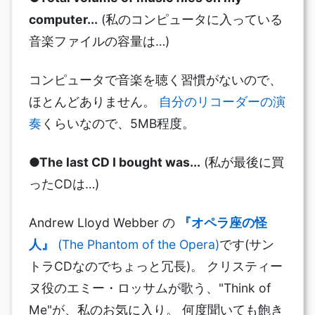
computer...
(私のコンピュータに入っている
音楽ファイルの容量は…)
コンピュータで音楽を聴く習慣がないので、
ほとんどありません。
自分のリコーダーの演
奏
くらいなので、5MB程度。
●The last CD I bought was...
(私が最後に買
ったCDは…)
Andrew Lloyd Webber の
『オペラ座の怪
人』
(The Phantom of the Opera)
です(サン
トラCDなのでちょっと冗長)。 クリスティー
ヌ役のエミー・ロッサムが歌う、"Think of
Me"が、私のお気に入り。 何度聞いても飽き