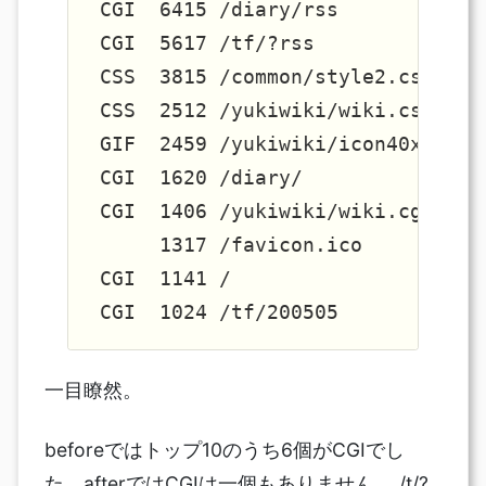
 CGI  6415 /diary/rss            
 CGI  5617 /tf/?rss              
 CSS  3815 /common/style2.css    
 CSS  2512 /yukiwiki/wiki.css    
 GIF  2459 /yukiwiki/icon40x40.gi
 CGI  1620 /diary/               
 CGI  1406 /yukiwiki/wiki.cgi?Rss
      1317 /favicon.ico          
 CGI  1141 /                     
一目瞭然。
beforeではトップ10のうち6個がCGIでし
た。afterではCGIは一個もありません。 /t/?