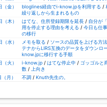
5日（金）
bloglines経由でi-know.jpを利用する
/
繰り返しから生まれるもの
4日（木）
はてな、住所登録期限を延長
/
自分が
用を停止する理由を考える
/
今日も仕
の移行
3日（水）
メモを取る
/
ソースの品質を上げる方
テナからLIRS互換のデータをダウンロー
know.jpに移行する手順
2日（火）
i-know.jp
/
はてな停止中
/
ゴッゴルと
数
/
上向き
1日（月）
不調
/
Knuth先生の。