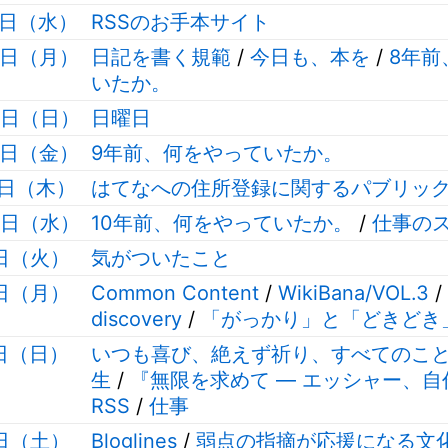
17日（水）
RSSのお手本サイト
15日（月）
日記を書く規範
/
今日も、本を
/
8年前
いたか。
14日（日）
日曜日
12日（金）
9年前、何をやっていたか。
11日（木）
はてなへの住所登録に関するパブリッ
10日（水）
10年前、何をやっていたか。
/
仕事の
9日（火）
気がついたこと
8日（月）
Common Content
/
WikiBana/VOL.3
/
discovery
/
「がっかり」と「どきどき
7日（日）
いつも喜び、絶えず祈り、すべてのこ
生
/
『無限を求めて ― エッシャー、
RSS
/
仕事
6日（土）
Bloglines
/
弱点の指摘が応援になる文