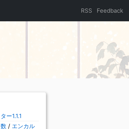
RSS
Feedback
1.1.1
ジ数
/
エンカル