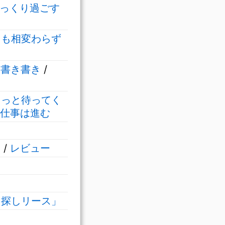
っくり過ごす
日も相変わらず
/
書き書き
/
ょっと待ってく
仕事は進む
む
/
レビュー
た探しリース」