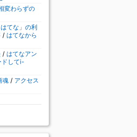
相変わらずの
「はてな」の利
事
/
はてなから
法
/
はてなアン
ドしてi-
商魂
/
アクセス