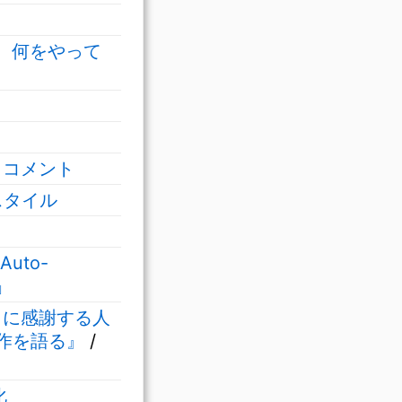
、何をやって
クコメント
スタイル
Auto-
」
とに感謝する人
自作を語る』
/
化