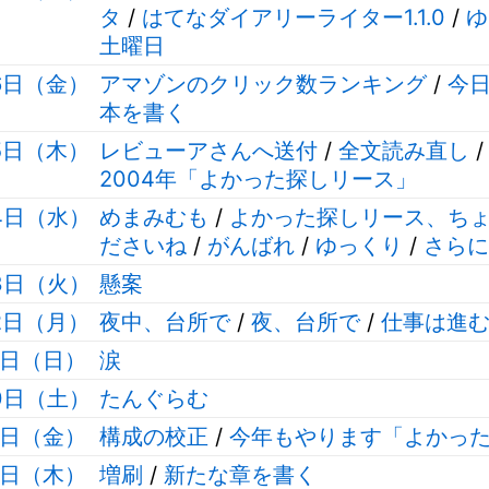
タ
/
はてなダイアリーライター1.1.0
/
ゆ
土曜日
26日（金）
アマゾンのクリック数ランキング
/
今
本を書く
25日（木）
レビューアさんへ送付
/
全文読み直し
2004年「よかった探しリース」
24日（水）
めまみむも
/
よかった探しリース、ち
ださいね
/
がんばれ
/
ゆっくり
/
さらに
23日（火）
懸案
22日（月）
夜中、台所で
/
夜、台所で
/
仕事は進
21日（日）
涙
20日（土）
たんぐらむ
19日（金）
構成の校正
/
今年もやります「よかっ
18日（木）
増刷
/
新たな章を書く