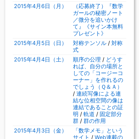
2015年4月6日（月）
（応募終了）『数学
ガールの秘密ノート
／微分を追いかけ
て』《サイン本無料
プレゼント》
2015年4月5日（日）
対称テンソル
/
対称
式
2015年4月4日（土）
順序の公理
/
どうす
れば、自分の場所と
しての「コージーコ
ーナー」を作れるの
でしょう（Ｑ＆Ａ）
/
連続写像による連
結な位相空間の像は
連結であることの証
明
/
軌道
/
固定部分
群
/
群の作用
2015年4月3日（金）
「数学メモ」という
サイト
/
Web連載の