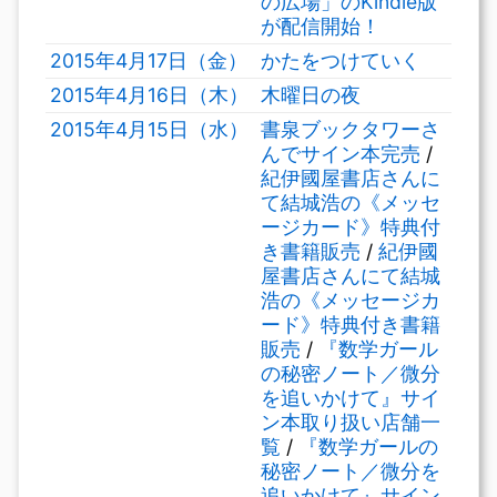
の広場」のKindle版
が配信開始！
2015年4月17日（金）
かたをつけていく
2015年4月16日（木）
木曜日の夜
2015年4月15日（水）
書泉ブックタワーさ
んでサイン本完売
/
紀伊國屋書店さんに
て結城浩の《メッセ
ージカード》特典付
き書籍販売
/
紀伊國
屋書店さんにて結城
浩の《メッセージカ
ード》特典付き書籍
販売
/
『数学ガール
の秘密ノート／微分
を追いかけて』サイ
ン本取り扱い店舗一
覧
/
『数学ガールの
秘密ノート／微分を
追いかけて』サイン