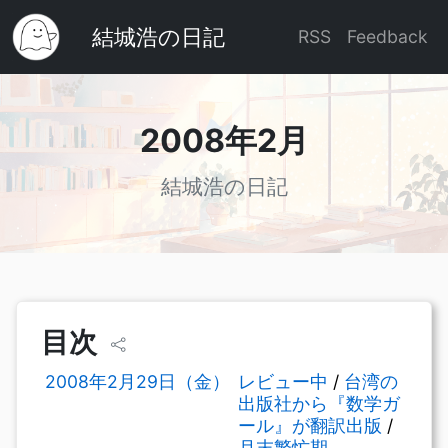
結城浩の日記
RSS
Feedback
2008年2月
結城浩の日記
目次
2008年2月29日（金）
レビュー中
/
台湾の
出版社から『数学ガ
ール』が翻訳出版
/
月末繁忙期