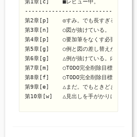
第1章[c]    ■レビュー中。

----------------------------------
第2章[p]    ◎すみ。でも長すぎる。    
第3章[n]    ○図が抜けている。

第4章[p]    ○要加筆をなくす必要がある
第5章[g]    ○例と図の差し替えが一つ必
第6章[g]    △例が抜けている。内部で
第7章[m]    ○TODO完全削除目標に。

第8章[f]    ○TODO完全削除目標に。

第9章[e]    △まだ。でもときどき読むこ