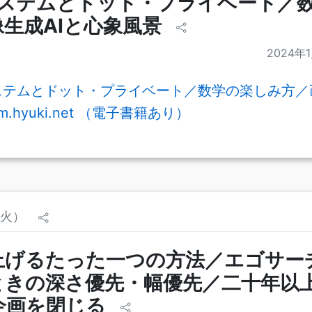
erシステムとドット・プライベート／
生成AIと心象風景
2024年
erシステムとドット・プライベート／数学の楽しみ方／
m.hyuki.net （電子書籍あり）
（火）
上げるたった一つの方法／エゴサー
ときの深さ優先・幅優先／二十年以
企画を閉じる