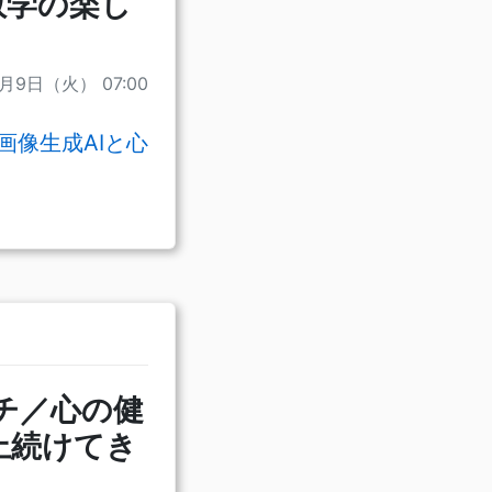
数学の楽し
1月9日（火） 07:00
画像生成AIと心
チ／心の健
上続けてき