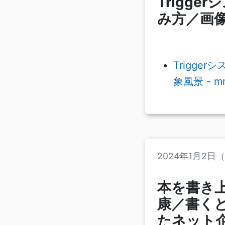
Trigg
み方／画像
Trigg
象風景 - m
2024年1月2日
本を書き
康／書く
たネット