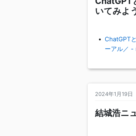
ChatG
いてみよ
ChatG
ーアル／ - 
2024年1月19
結城浩ニ