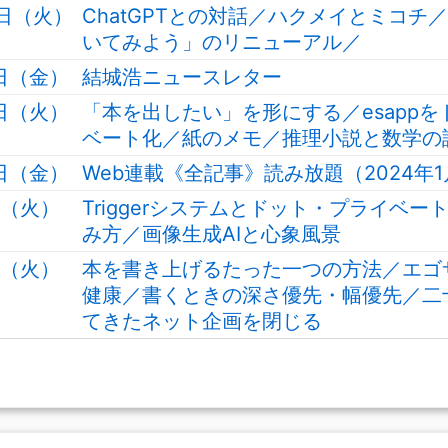
3日（火）
ChatGPTとの対話／ハクメイとミコチ
いてみよう」のリニューアル／
9日（金）
結城浩ニュースレター
6日（火）
「本を出したい」を形にする／esapp
ベート化／紙のメモ／推理小説と数学の
2日（金）
Web連載《全記事》読み放題（2024年
日（火）
Triggerシステムとドット・プライベー
み方／画像生成AIと心象風景
日（火）
本を書き上げるたった一つの方法／エゴ
健康／書くときの深さ優先・幅優先／二
てきたネット企画を閉じる