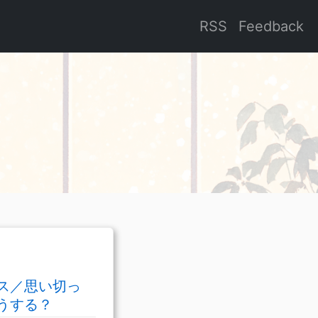
RSS
Feedback
ス／思い切っ
うする？