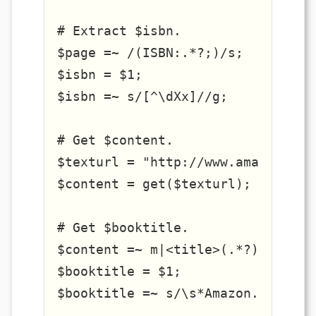
# Extract $isbn.

$page =~ /(ISBN:.*?;)/s;

$isbn = $1;

$isbn =~ s/[^\dXx]//g;

# Get $content.

$texturl = "http://www.amazon.co.
$content = get($texturl);

# Get $booktitle.

$content =~ m|<title>(.*?)</title>
$booktitle = $1;

$booktitle =~ s/\s*Amazon.co.jp:\