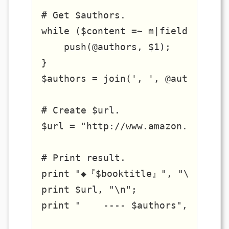
# Get $authors.

while ($content =~ m|field-author
    push(@authors, $1);

}

$authors = join(', ', @authors);

# Create $url.

$url = "http://www.amazon.co.jp/e
# Print result.

print "◆『$booktitle』", "\n";

print $url, "\n";
