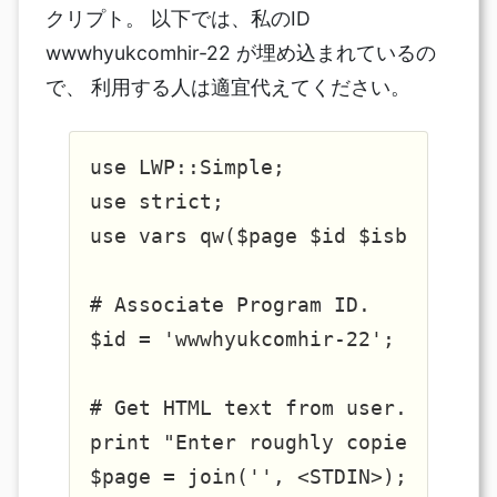
クリプト。 以下では、私のID
wwwhyukcomhir-22 が埋め込まれているの
で、 利用する人は適宜代えてください。
use LWP::Simple;

use strict;

use vars qw($page $id $isbn $getu
# Associate Program ID.

$id = 'wwwhyukcomhir-22';

# Get HTML text from user.

print "Enter roughly copied page 
$page = join('', <STDIN>);
