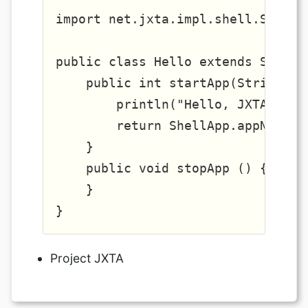
import net.jxta.impl.shell.ShellAp
public class Hello extends ShellAp
    public int startApp(String[] a
        println("Hello, JXTA!");

        return ShellApp.appNoError
    } 

    public void stopApp () {

    } 

Project JXTA