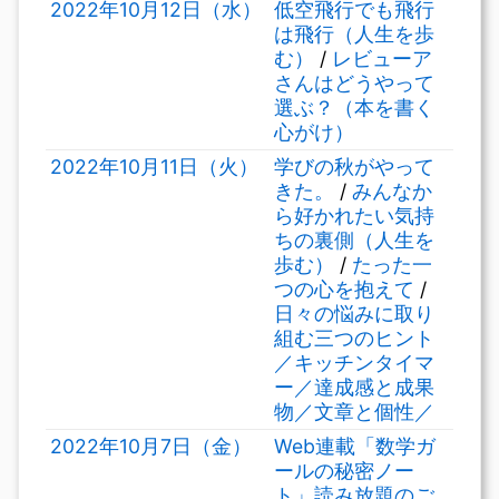
2022年10月12日（水）
低空飛行でも飛行
は飛行（人生を歩
む）
/
レビューア
さんはどうやって
選ぶ？（本を書く
心がけ）
2022年10月11日（火）
学びの秋がやって
きた。
/
みんなか
ら好かれたい気持
ちの裏側（人生を
歩む）
/
たった一
つの心を抱えて
/
日々の悩みに取り
組む三つのヒント
／キッチンタイマ
ー／達成感と成果
物／文章と個性／
2022年10月7日（金）
Web連載「数学ガ
ールの秘密ノー
ト」読み放題のご