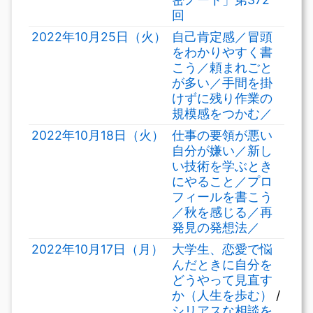
回
2022年10月25日（火）
自己肯定感／冒頭
をわかりやすく書
こう／頼まれごと
が多い／手間を掛
けずに残り作業の
規模感をつかむ／
2022年10月18日（火）
仕事の要領が悪い
自分が嫌い／新し
い技術を学ぶとき
にやること／プロ
フィールを書こう
／秋を感じる／再
発見の発想法／
2022年10月17日（月）
大学生、恋愛で悩
んだときに自分を
どうやって見直す
か（人生を歩む）
/
シリアスな相談を