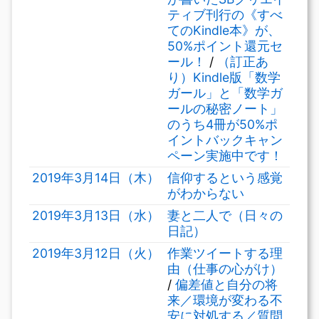
ティブ刊行の《すべ
てのKindle本》が、
50%ポイント還元セ
ール！
/
（訂正あ
り）Kindle版「数学
ガール」と「数学ガ
ールの秘密ノート」
のうち4冊が50%ポ
イントバックキャン
ペーン実施中です！
2019年3月14日（木）
信仰するという感覚
がわからない
2019年3月13日（水）
妻と二人で（日々の
日記）
2019年3月12日（火）
作業ツイートする理
由（仕事の心がけ）
/
偏差値と自分の将
来／環境が変わる不
安に対処する／質問