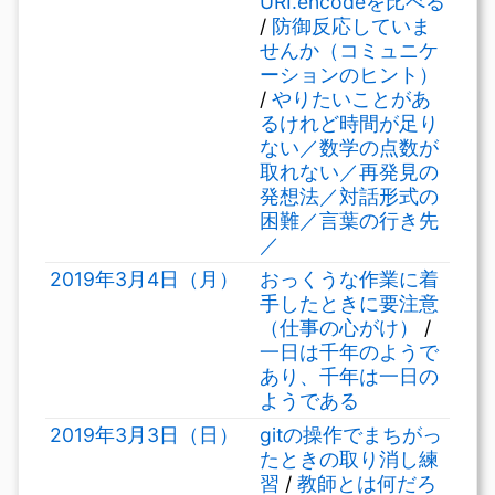
URI.encodeを比べる
/
防御反応していま
せんか（コミュニケ
ーションのヒント）
/
やりたいことがあ
るけれど時間が足り
ない／数学の点数が
取れない／再発見の
発想法／対話形式の
困難／言葉の行き先
／
2019年3月4日（月）
おっくうな作業に着
手したときに要注意
（仕事の心がけ）
/
一日は千年のようで
あり、千年は一日の
ようである
2019年3月3日（日）
gitの操作でまちがっ
たときの取り消し練
習
/
教師とは何だろ