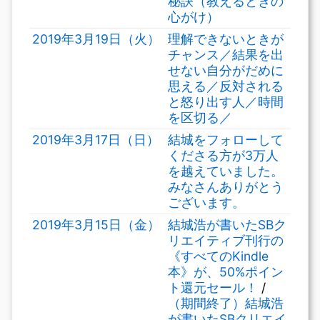
秘訣（教えるときの
心がけ）
2019年3月19日（火）
理解できないときが
チャンス／結果を出
せない自分がだめに
思える／反対される
と怒り出す人／時間
を区切る／
2019年3月17日（日）
‪結城をフォローして
くださる方が3万人
を越えていました。
みなさんありがとう
ございます。‬
2019年3月15日（金）
結城浩が書いたSBク
リエイティブ刊行の
《すべてのKindle
本》が、50%ポイン
ト還元セール！
/
（期間終了）結城浩
が書いたSBクリエイ