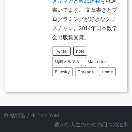
メルマガ
と
Web連載
を毎週
書いてます。 文章書きとプ
ログラミングが好きなクリ
スチャン。2014年日本数学
会出版賞受賞。
Twitter
note
結城メルマガ
Mastodon
Bluesky
Threads
Home
© 結城浩 / Hiroshi Yuki.
豊かな人生のための四つの法則