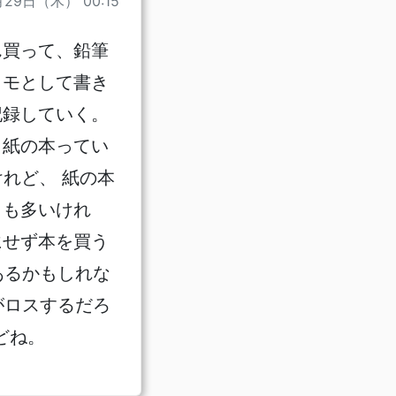
月29日（木） 00:15
ん買って、鉛筆
メモとして書き
記録していく。
、紙の本ってい
けれど、 紙の本
とも多いけれ
にせず本を買う
あるかもしれな
がロスするだろ
どね。