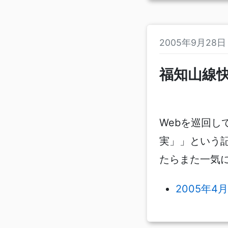
2005年9月28
福知山線
Webを巡回して
実」」という
たらまた一気
2005年4