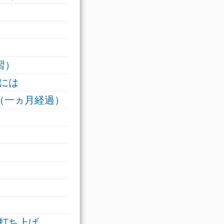
習）
には
（一ヵ月経過）
打ち上げ