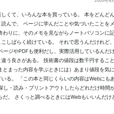
2005年9
楽しくて、いろんな本を買っている。 本をどんど
り読んで、 ページに学んだことや気づいたことを
の終わりに、そのメモを見ながらノートパソコンに
ここしばらく続けている。 それで思うんだけれど
bページやPDFも便利だし、実際活用しているんだ
と違う良さがある。 技術書の値段は数千円するこ
（まとまった内容を学ぶときには）あまり値段を気
いる。 「この本と同じくらいの内容はWebにも
で探し・読み・プリントアウトしたらどれだけ時間
らだ。 さくっと調べるときにはWebもいいんだけ