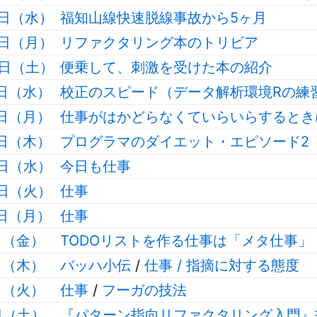
8日（水）
福知山線快速脱線事故から5ヶ月
6日（月）
リファクタリング本のトリビア
4日（土）
便乗して、刺激を受けた本の紹介
1日（水）
校正のスピード（データ解析環境Rの練
9日（月）
仕事がはかどらなくていらいらするとき
5日（木）
プログラマのダイエット・エピソード2
4日（水）
今日も仕事
3日（火）
仕事
2日（月）
仕事
日（金）
TODOリストを作る仕事は「メタ仕事」
日（木）
バッハ小伝
/
仕事 / 指摘に対する態度
日（火）
仕事
/
フーガの技法
日（土）
『パターン指向リファクタリング入門』