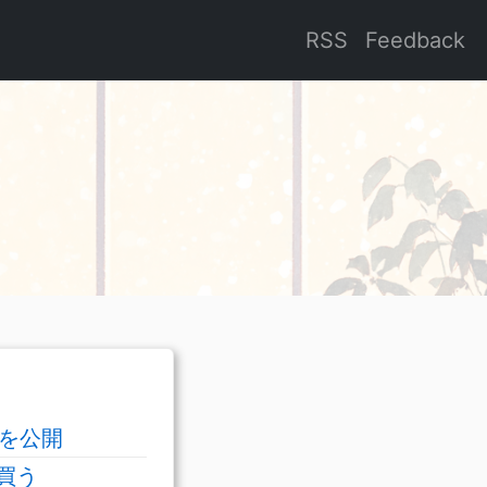
RSS
Feedback
0を公開
買う