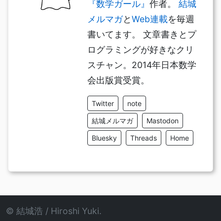
『数学ガール』
作者。
結城
メルマガ
と
Web連載
を毎週
書いてます。 文章書きとプ
ログラミングが好きなクリ
スチャン。2014年日本数学
会出版賞受賞。
Twitter
note
結城メルマガ
Mastodon
Bluesky
Threads
Home
© 結城浩 / Hiroshi Yuki.