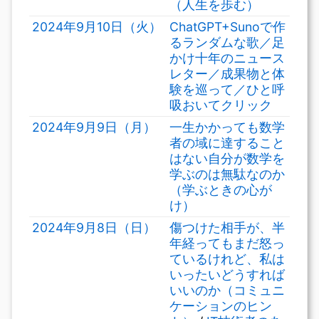
（人生を歩む）
2024年9月10日（火）
ChatGPT+Sunoで作
るランダムな歌／足
かけ十年のニュース
レター／成果物と体
験を巡って／ひと呼
吸おいてクリック
2024年9月9日（月）
一生かかっても数学
者の域に達すること
はない自分が数学を
学ぶのは無駄なのか
（学ぶときの心が
け）
2024年9月8日（日）
傷つけた相手が、半
年経ってもまだ怒っ
ているけれど、私は
いったいどうすれば
いいのか（コミュニ
ケーションのヒン