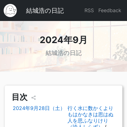
結城浩の日記
RSS
Feedback
2024年9月
結城浩の日記
目次
2024年9月28日（土）
行く水に数かくより
もはかなきは思はぬ
人を思ふなりけり
（読人しらず）
/