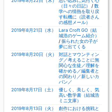
2019年8月22日（木）
思い込みに気付く心
（日々の日記）
/
数
学への情熱を取り戻
す転機に（読者さん
の感想メール）
2019年8月21日（水）
Lara Croft GO（結
城浩のゲーム紹介）
/
振られた女の子が
夢に出てくる
2019年8月20日（火）
対話とマウンティン
グ／考えることに無
関心な生徒／理解を
確かめる／編集者と
の関わり／新しいカ
バン／
2019年8月17日（土）
優しく、美しく、気
高い数学書（結城浩
ミニ文庫）
2019年8月13日（火）
創作における挑戦と