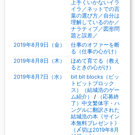
上手くいかないイラ
イラ／ネットでの言
葉の選び方／自分は
理解しているのか／
ナラティブ／図形問
題と誤差／
2019年8月9日（金）
仕事のオファーを断
る（仕事の心がけ）
2019年8月8日（木）
ほめて育てる（教え
るときの心がけ）
2019年8月7日（水）
bit bit blocks（ビッ
トビットブロック
ス）（結城浩のゲー
ム紹介）
/
（応募終
了）中文繁体字・ハ
ングルに翻訳された
結城浩の本《サイン
本無料プレゼント》
（〆切は2019年8月