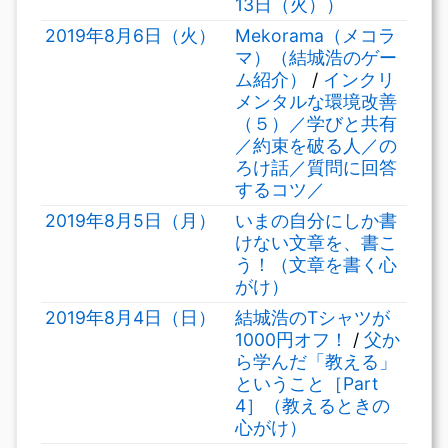
13日（火））
2019年8月6日（火）
Mekorama（メコラ
マ）（結城浩のゲー
ム紹介）
/
インクリ
メンタルな環境改善
（５）／学びと共有
／約束を破る人／の
ろけ話／質問に回答
するコツ／
2019年8月5日（月）
いまの自分にしか書
けない文章を、書こ
う！（文章を書く心
がけ）
2019年8月4日（日）
結城浩のTシャツが
1000円オフ！
/
父か
ら学んだ「教える」
ということ［Part
4］（教えるときの
心がけ）