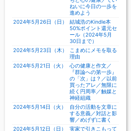
ねいに今日の一歩を
進めよう
2024年5月26日（日）
結城浩のKindle本
50%ポイント還元セ
ール（2024年5月
30日まで）
2024年5月23日（木）
こまめにメモを取る
理由
2024年5月21日（火）
心の健康と作文／
『群論への第一歩』
の「次」は？／以前
買ったアレ／無限に
続く円周率／触媒と
神経組織
2024年5月14日（火）
自分の活動を文章に
する意義／対話と影
響／めげずに書く
2024年5月12日（日）
実家で引きこもって