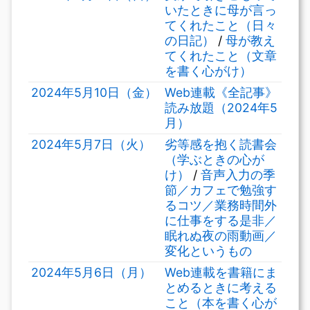
いたときに母が言っ
てくれたこと（日々
の日記）
/
母が教え
てくれたこと（文章
を書く心がけ）
2024年5月10日（金）
Web連載《全記事》
読み放題（2024年5
月）
2024年5月7日（火）
劣等感を抱く読書会
（学ぶときの心が
け）
/
音声入力の季
節／カフェで勉強す
るコツ／業務時間外
に仕事をする是非／
眠れぬ夜の雨動画／
変化というもの
2024年5月6日（月）
Web連載を書籍にま
とめるときに考える
こと（本を書く心が