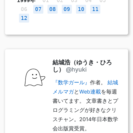
1999年
01
02
03
04
05
06
07
08
09
10
11
12
結城浩（ゆうき・ひろ
し）
@hyuki
『数学ガール』
作者。
結城
メルマガ
と
Web連載
を毎週
書いてます。 文章書きとプ
ログラミングが好きなクリ
スチャン。2014年日本数学
会出版賞受賞。