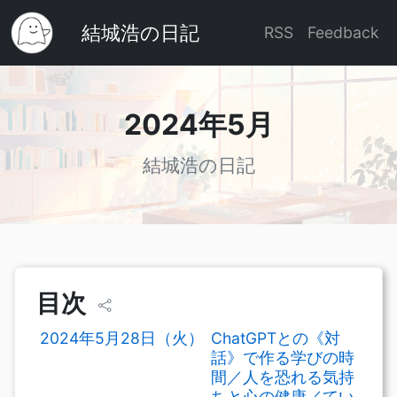
結城浩の日記
RSS
Feedback
2024年5月
結城浩の日記
目次
2024年5月28日（火）
ChatGPTとの《対
話》で作る学びの時
間／人を恐れる気持
ちと心の健康／てい