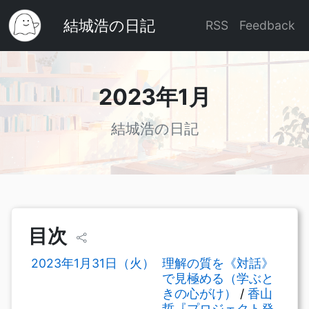
結城浩の日記
RSS
Feedback
2023年1月
結城浩の日記
目次
2023年1月31日（火）
理解の質を《対話》
で見極める（学ぶと
きの心がけ）
/
香山
哲『プロジェクト発