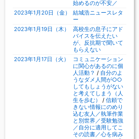
始めるのが不安／
2023年1月20日（金）
結城浩ニュースレタ
ー
2023年1月19日（木）
高校生の息子にアド
バイスを伝えたい
が、反抗期で聞いて
もらえない
2023年1月17日（火）
コミュニケーション
に関心があるのに個
人活動？
/
自分のよ
うなダメ人間が○○
してもしょうがない
と考えてしまう（人
生を歩む）
/
信頼で
きない情報にのめり
込む友人／執筆作業
と別世界／受験勉強
／自分に適用してこ
その読書／心を病み