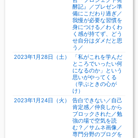
酵記』／プレゼン準
備にこだわり過ぎ／
我慢が必要な習慣を
身につける／わくわ
く感が持てず、どう
せ自分はダメだと思
う／
2023年1月28日（土）
「私がこれを学んだ
ところでいったい何
になるのか」という
思いがやってくる
（学ぶときの心が
け）
2023年1月24日（火）
告白できない／自己
肯定感／仲良しから
ブロックされた／勉
強の場で空気を読
む？／サムネ画像／
専門分野のブログを