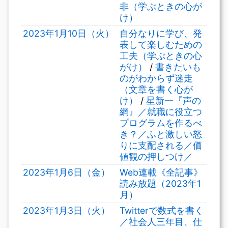
非（学ぶときの心が
け）
2023年1月10日（火）
自分なりに学び、発
表して楽しむための
工夫（学ぶときの心
がけ）
/
書きたいも
のがわからず迷走
（文章を書く心が
け）
/
星新一『声の
網』／就職に役立つ
プログラムを作るべ
き？／ふと激しい怒
りに支配される／価
値観の押しつけ／
2023年1月6日（金）
Web連載《全記事》
読み放題（2023年1
月）
2023年1月3日（火）
Twitterで数式を書く
／社会人三年目、仕