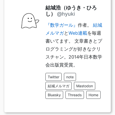
結城浩（ゆうき・ひろ
し）
@hyuki
『数学ガール』
作者。
結城
メルマガ
と
Web連載
を毎週
書いてます。 文章書きとプ
ログラミングが好きなクリ
スチャン。2014年日本数学
会出版賞受賞。
Twitter
note
結城メルマガ
Mastodon
Bluesky
Threads
Home