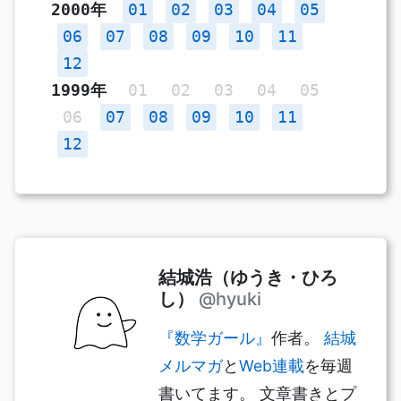
2000年
01
02
03
04
05
06
07
08
09
10
11
12
1999年
01
02
03
04
05
06
07
08
09
10
11
12
結城浩（ゆうき・ひろ
し）
@hyuki
『数学ガール』
作者。
結城
メルマガ
と
Web連載
を毎週
書いてます。 文章書きとプ