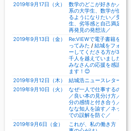
2019年9月17日（火）
数学のどこが好きか／文
系の大学生、数学が使え
るようになりたい／受験
生、劣等感と自己満足／
再発見の発想法／
2019年9月13日（金）
Re:VIEWで電子書籍を作
ってみた
/
結城をフォロ
ーしてくださる方が3万8
千人を越えていました。
みなさんの応援を感謝し
ます！😊
2019年9月12日（木）
結城浩ニュースレター
2019年9月10日（火）
なぜ一人で仕事するのか
／良い本の見分け方／自
分の感情と付き合う／頑
なな知人を諭す／ネット
での誤解を防ぐ／
2019年9月6日（金）
これが、私の働き方（仕
事の心がけ）