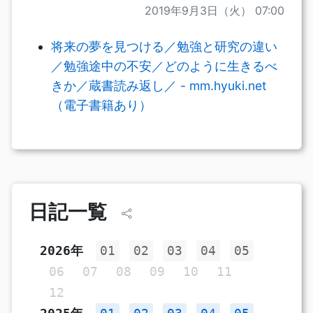
2019年9月3日（火） 07:00
将来の夢を見つける／勉強と研究の違い
／勉強途中の不安／どのように生きるべ
きか／蔵書読み返し／ - mm.hyuki.net
（電子書籍あり）
日記一覧
2026年
01
02
03
04
05
06
07
08
09
10
11
12