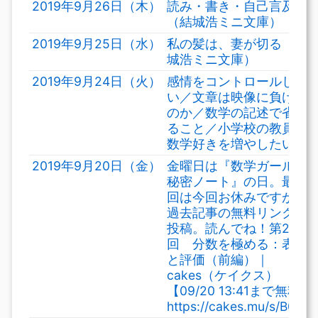
2019年9月26日（木）
読み・書き・自己言及
（結城浩ミニ文庫）
2019年9月25日（水）
私の髪は、妻が切る（結
城浩ミニ文庫）
2019年9月24日（火）
感情をコントロールした
い／文章は映像に負ける
のか／数学の記述で省け
ること／小学校の教員、
数学好きを増やしたい／
2019年9月20日（金）
金曜日は『数学ガールの
秘密ノート』の日。最新
回は今回お休みですが、
過去記事の無料リンクを
投稿。読んでね！第265
回 分数を極める：表記
と評価（前編）｜
cakes（ケイクス）
【09/20 13:41まで無料】
https://cakes.mu/s/B0Myj